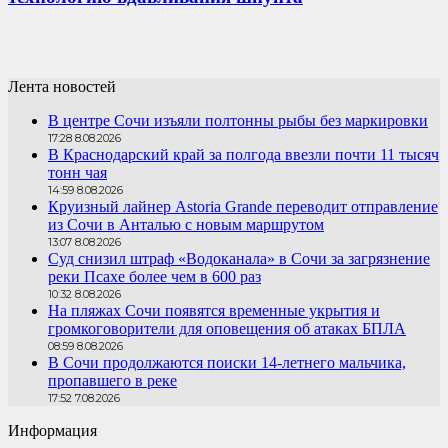
Лента новостей
В центре Сочи изъяли полтонны рыбы без маркировки
17:28 8.08.2026
В Краснодарский край за полгода ввезли почти 11 тысяч
тонн чая
14:59 8.08.2026
Круизный лайнер Astoria Grande переводит отправление
из Сочи в Анталью с новым маршрутом
13:07 8.08.2026
Суд снизил штраф «Водоканала» в Сочи за загрязнение
реки Псахе более чем в 600 раз
10:32 8.08.2026
На пляжах Сочи появятся временные укрытия и
громкоговорители для оповещения об атаках БПЛА
08:59 8.08.2026
В Сочи продолжаются поиски 14-летнего мальчика,
пропавшего в реке
17:52 7.08.2026
Информация