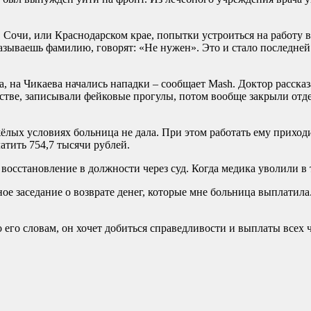
в Сочи, или Краснодарском крае, попытки устроиться на работу в
азываешь фамилию, говорят: «Не нужен». Это и стало последне
а, на Чикаева начались нападки – сообщает Mash. Доктор расска
естве, записывали фейковые прогулы, потом вообще закрыли отд
яжёлых условиях больница не дала. При этом работать ему прихо
атить 754,7 тысячи рублей.
осстановление в должности через суд. Когда медика уволили в т
ное заседание о возврате денег, которые мне больница выплатила.
о его словам, он хочет добиться справедливости и выплаты всех 