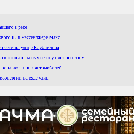
авшего в реке
ового ID в мессенджере Макс
й сети на улице Клубничная
а к отопительному сезону идет по плану
 припаркованных автомобилей
роэнергии на ряде улиц