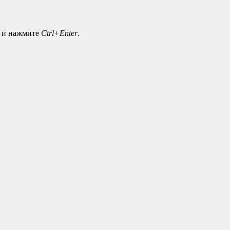
а и нажмите
Ctrl+Enter
.