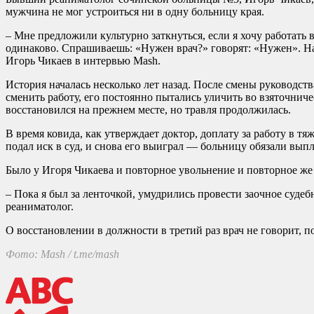
мужчина не мог устроиться ни в одну больницу края.
– Мне предложили культурно заткнуться, если я хочу работать 
одинаково. Спрашиваешь: «Нужен врач?» говорят: «Нужен». Н
Игорь Чикаев в интервью Mash.
История началась несколько лет назад. После смены руководств
сменить работу, его постоянно пытались уличить во взяточнич
восстановился на прежнем месте, но травля продолжилась.
В время ковида, как утверждает доктор, доплату за работу в т
подал иск в суд, и снова его выиграл — больницу обязали выпл
Было у Игоря Чикаева и повторное увольнение и повторное же в
– Пока я был за ленточкой, умудрились провести заочное судеб
реаниматолог.
О восстановлении в должности в третий раз врач не говорит, п
Фото: Mash / t.me/mash