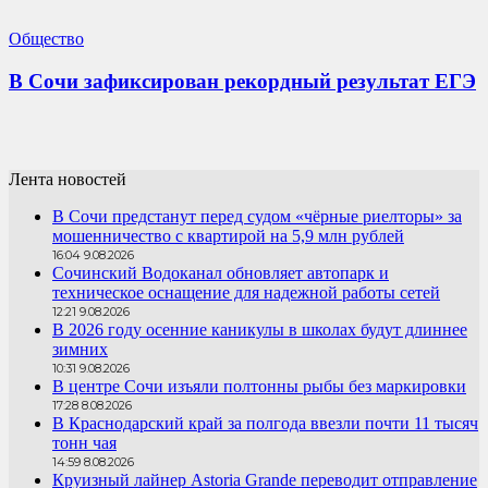
Общество
В Сочи зафиксирован рекордный результат ЕГЭ
Лента новостей
В Сочи предстанут перед судом «чёрные риелторы» за
мошенничество с квартирой на 5,9 млн рублей
16:04 9.08.2026
Сочинский Водоканал обновляет автопарк и
техническое оснащение для надежной работы сетей
12:21 9.08.2026
В 2026 году осенние каникулы в школах будут длиннее
зимних
10:31 9.08.2026
В центре Сочи изъяли полтонны рыбы без маркировки
17:28 8.08.2026
В Краснодарский край за полгода ввезли почти 11 тысяч
тонн чая
14:59 8.08.2026
Круизный лайнер Astoria Grande переводит отправление