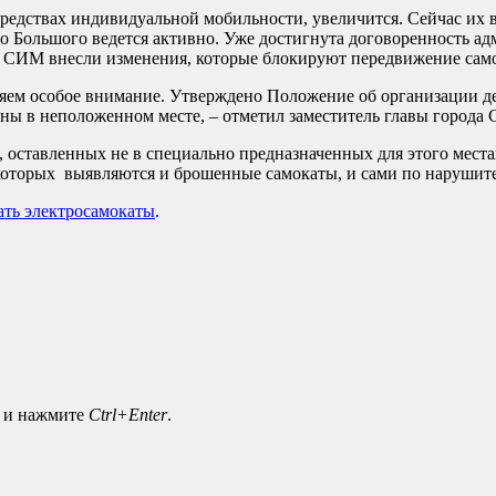
редствах индивидуальной мобильности, увеличится. Сейчас их в 
го Большого ведется активно. Уже достигнута договоренность а
у СИМ внесли изменения, которые блокируют передвижение само
еляем особое внимание. Утверждено Положение об организации
ны в неположенном месте, – отметил заместитель главы города 
, оставленных не в специально предназначенных для этого места
я которых выявляются и брошенные самокаты, и сами по наруши
ать электросамокаты
.
а и нажмите
Ctrl+Enter
.