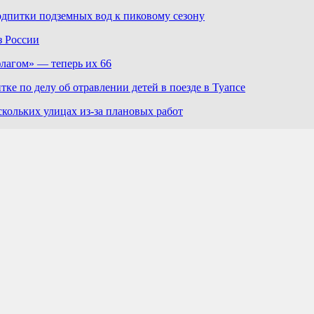
дпитки подземных вод к пиковому сезону
з России
лагом» — теперь их 66
е по делу об отравлении детей в поезде в Туапсе
скольких улицах из-за плановых работ