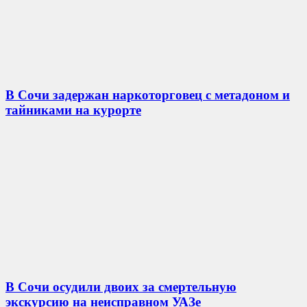
В Сочи задержан наркоторговец с метадоном и
тайниками на курорте
В Сочи осудили двоих за смертельную
экскурсию на неисправном УАЗе