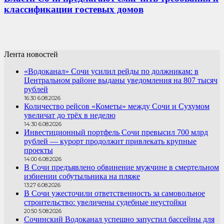
классификации гостевых домов
Лента новостей
«Водоканал» Сочи усилил рейды по должникам: в
Центральном районе выданы уведомления на 807 тысяч
рублей
16:30 6.08.2026
Количество рейсов «Кометы» между Сочи и Сухумом
увеличат до трёх в неделю
14:30 6.08.2026
Инвестиционный портфель Сочи превысил 700 млрд
рублей — курорт продолжит привлекать крупные
проекты
14:00 6.08.2026
В Сочи предъявлено обвинение мужчине в смертельном
избиении собутыльника на пляже
13:27 6.08.2026
В Сочи ужесточили ответственность за самовольное
строительство: увеличены судебные неустойки
20:50 5.08.2026
Сочинский Водоканал успешно запустил бассейны для