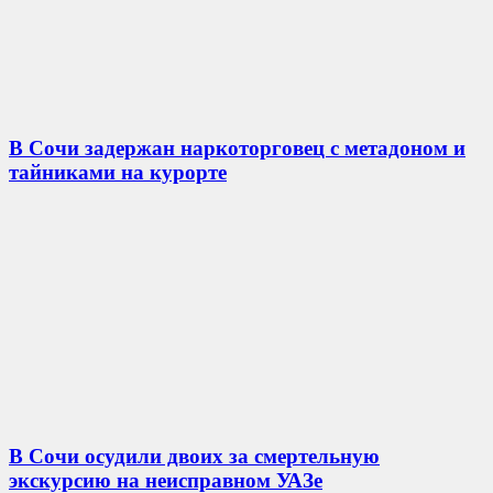
В Сочи задержан наркоторговец с метадоном и
тайниками на курорте
В Сочи осудили двоих за смертельную
экскурсию на неисправном УАЗе