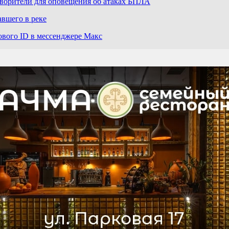
оворители для оповещения об атаках БПЛА
авшего в реке
ового ID в мессенджере Макс