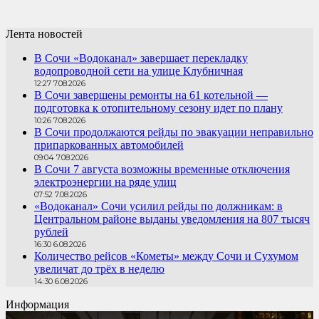
Лента новостей
В Сочи «Водоканал» завершает перекладку
водопроводной сети на улице Клубничная
12:27 7.08.2026
В Сочи завершены ремонты на 61 котельной —
подготовка к отопительному сезону идет по плану
10:26 7.08.2026
В Сочи продолжаются рейды по эвакуации неправильно
припаркованных автомобилей
09:04 7.08.2026
В Сочи 7 августа возможны временные отключения
электроэнергии на ряде улиц
07:52 7.08.2026
«Водоканал» Сочи усилил рейды по должникам: в
Центральном районе выданы уведомления на 807 тысяч
рублей
16:30 6.08.2026
Количество рейсов «Кометы» между Сочи и Сухумом
увеличат до трёх в неделю
14:30 6.08.2026
Информация