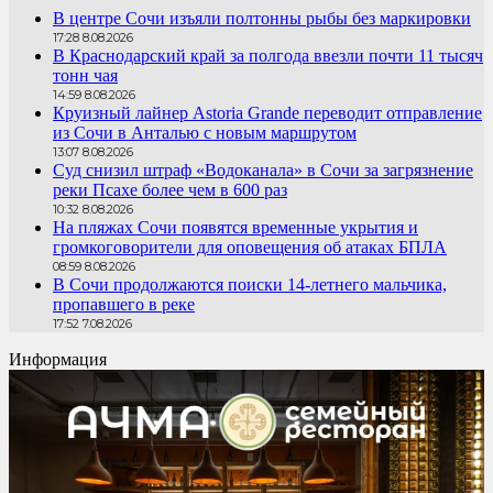
В центре Сочи изъяли полтонны рыбы без маркировки
17:28 8.08.2026
В Краснодарский край за полгода ввезли почти 11 тысяч
тонн чая
14:59 8.08.2026
Круизный лайнер Astoria Grande переводит отправление
из Сочи в Анталью с новым маршрутом
13:07 8.08.2026
Суд снизил штраф «Водоканала» в Сочи за загрязнение
реки Псахе более чем в 600 раз
10:32 8.08.2026
На пляжах Сочи появятся временные укрытия и
громкоговорители для оповещения об атаках БПЛА
08:59 8.08.2026
В Сочи продолжаются поиски 14-летнего мальчика,
пропавшего в реке
17:52 7.08.2026
Информация