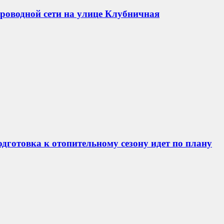
роводной сети на улице Клубничная
дготовка к отопительному сезону идет по плану