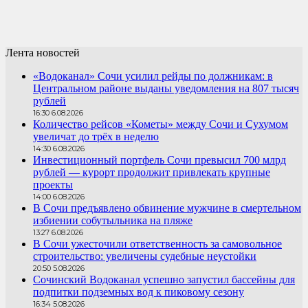
Лента новостей
«Водоканал» Сочи усилил рейды по должникам: в
Центральном районе выданы уведомления на 807 тысяч
рублей
16:30 6.08.2026
Количество рейсов «Кометы» между Сочи и Сухумом
увеличат до трёх в неделю
14:30 6.08.2026
Инвестиционный портфель Сочи превысил 700 млрд
рублей — курорт продолжит привлекать крупные
проекты
14:00 6.08.2026
В Сочи предъявлено обвинение мужчине в смертельном
избиении собутыльника на пляже
13:27 6.08.2026
В Сочи ужесточили ответственность за самовольное
строительство: увеличены судебные неустойки
20:50 5.08.2026
Сочинский Водоканал успешно запустил бассейны для
подпитки подземных вод к пиковому сезону
16:34 5.08.2026