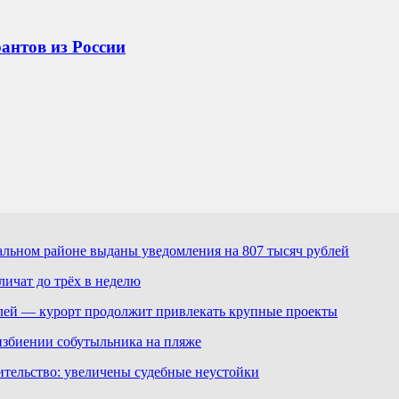
антов из России
льном районе выданы уведомления на 807 тысяч рублей
ичат до трёх в неделю
лей — курорт продолжит привлекать крупные проекты
избиении собутыльника на пляже
ительство: увеличены судебные неустойки