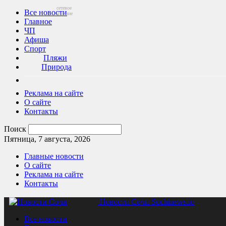
сетевое
Все новости
издание
Главное
ЧП
Афиша
Спорт
Пляжи
Природа
Реклама на сайте
О сайте
Контакты
Поиск
Пятница, 7 августа, 2026
Главные новости
О сайте
Реклама на сайте
Контакты
Новости Сочи Sochinews.io
Все новости