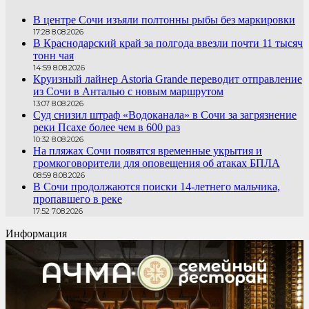
В центре Сочи изъяли полтонны рыбы без маркировки
17:28 8.08.2026
В Краснодарский край за полгода ввезли почти 11 тысяч
тонн чая
14:59 8.08.2026
Круизный лайнер Astoria Grande переводит отправление
из Сочи в Анталью с новым маршрутом
13:07 8.08.2026
Суд снизил штраф «Водоканала» в Сочи за загрязнение
реки Псахе более чем в 600 раз
10:32 8.08.2026
На пляжах Сочи появятся временные укрытия и
громкоговорители для оповещения об атаках БПЛА
08:59 8.08.2026
В Сочи продолжаются поиски 14-летнего мальчика,
пропавшего в реке
17:52 7.08.2026
Информация