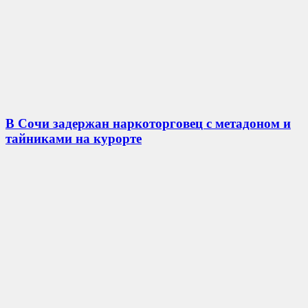
В Сочи задержан наркоторговец с метадоном и
тайниками на курорте