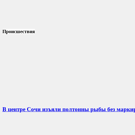
Происшествия
В центре Сочи изъяли полтонны рыбы без марки