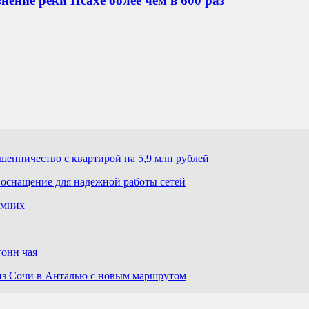
ение реки Псахе более чем в 600 раз
шенничество с квартирой на 5,9 млн рублей
 оснащение для надежной работы сетей
имних
тонн чая
 из Сочи в Анталью с новым маршрутом