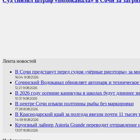
Суд снизил штраф «Водоканала» в Сочи за загрязн
Лента новостей
В Сочи предстанут перед судом «чёрные риелторы» за мо
16:04 9.08.2026
Сочинский Водоканал обновляет автопарк и техническое
12:21 9.08.2026
В 2026 году осенние каникулы в школах будут длиннее з
10:31 9.08.2026
В центре Сочи изъяли полтонны рыбы без маркировки
17:28 8.08.2026
В Краснодарский край за полгода ввезли почти 11 тысяч 
14:59 8.08.2026
Круизный лайнер Astoria Grande переводит отправление
13:07 8.08.2026