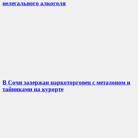
нелегального алкоголя
В Сочи задержан наркоторговец с метадоном и
тайниками на курорте