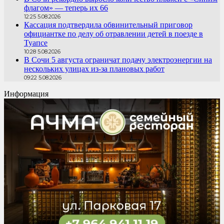
флагом» — теперь их 66
12:25 5.08.2026
Кассация подтвердила обвинительный приговор
официантке по делу об отравлении детей в поезде в
Туапсе
10:28 5.08.2026
В Сочи 5 августа ограничат подачу электроэнергии на
нескольких улицах из-за плановых работ
09:22 5.08.2026
Информация