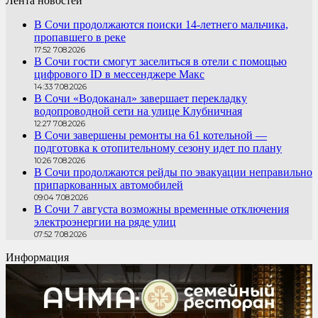
Лента новостей
В Сочи продолжаются поиски 14-летнего мальчика,
пропавшего в реке
17:52 7.08.2026
В Сочи гости смогут заселиться в отели с помощью
цифрового ID в мессенджере Макс
14:33 7.08.2026
В Сочи «Водоканал» завершает перекладку
водопроводной сети на улице Клубничная
12:27 7.08.2026
В Сочи завершены ремонты на 61 котельной —
подготовка к отопительному сезону идет по плану
10:26 7.08.2026
В Сочи продолжаются рейды по эвакуации неправильно
припаркованных автомобилей
09:04 7.08.2026
В Сочи 7 августа возможны временные отключения
электроэнергии на ряде улиц
07:52 7.08.2026
Информация