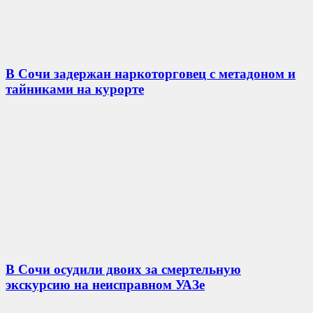
В Сочи задержан наркоторговец с метадоном и
тайниками на курорте
В Сочи осудили двоих за смертельную
экскурсию на неисправном УАЗе