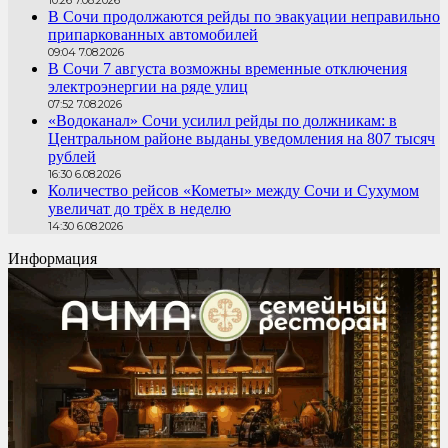
В Сочи продолжаются рейды по эвакуации неправильно
припаркованных автомобилей
09:04 7.08.2026
В Сочи 7 августа возможны временные отключения
электроэнергии на ряде улиц
07:52 7.08.2026
«Водоканал» Сочи усилил рейды по должникам: в
Центральном районе выданы уведомления на 807 тысяч
рублей
16:30 6.08.2026
Количество рейсов «Кометы» между Сочи и Сухумом
увеличат до трёх в неделю
14:30 6.08.2026
Информация