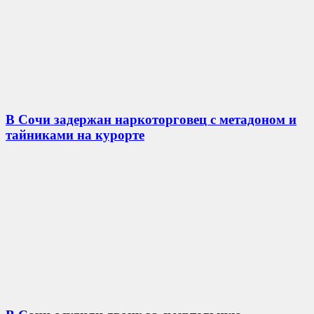
В Сочи задержан наркоторговец с метадоном и
тайниками на курорте