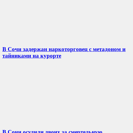
В Сочи задержан наркоторговец с метадоном и
тайниками на курорте
В Сочи осудили двоих за смертельную