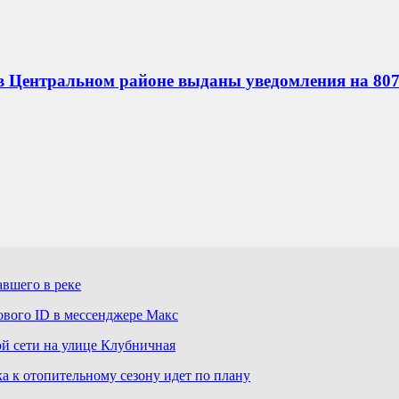
в Центральном районе выданы уведомления на 807
авшего в реке
ового ID в мессенджере Макс
й сети на улице Клубничная
а к отопительному сезону идет по плану