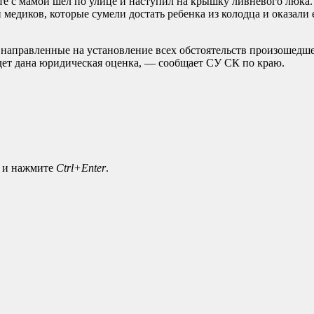
те с мамой шел по улице и наступил на крышку ливневого люка.
диков, которые сумели достать ребенка из колодца и оказали 
аправленные на установление всех обстоятельств произошедшег
удет дана юридическая оценка, — сообщает СУ СК по краю.
а и нажмите
Ctrl+Enter
.