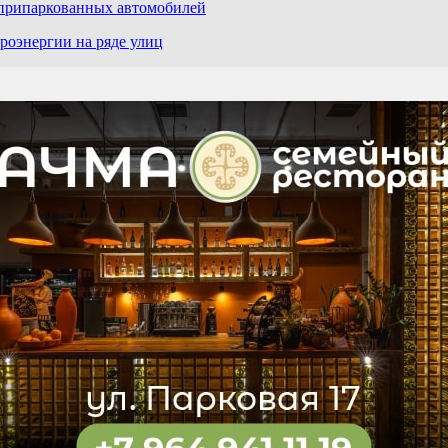
 припаркованных автомобилей
роэнергии на ряде улиц