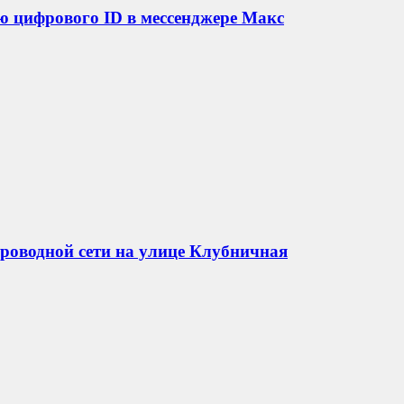
ью цифрового ID в мессенджере Макс
роводной сети на улице Клубничная