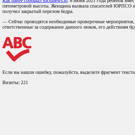
Как ранее сообщал sochinews.io,
8 июня 2021 года ребенок вмес
пятиметровой высоты. Женщина вызвала спасателей ЮРПСО и ме
получил закрытый перелом бедра.
— Сейчас проводятся необходимые проверочные мероприятия, н
ответственные за содержание данного люков, его действиям б
Если вы нашли ошибку, пожалуйста, выделите фрагмент текст
Визиты:
221