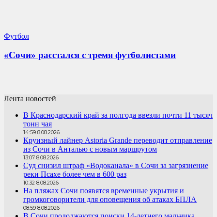
Футбол
«Сочи» расстался с тремя футболистами
Лента новостей
В Краснодарский край за полгода ввезли почти 11 тысяч
тонн чая
14:59 8.08.2026
Круизный лайнер Astoria Grande переводит отправление
из Сочи в Анталью с новым маршрутом
13:07 8.08.2026
Суд снизил штраф «Водоканала» в Сочи за загрязнение
реки Псахе более чем в 600 раз
10:32 8.08.2026
На пляжах Сочи появятся временные укрытия и
громкоговорители для оповещения об атаках БПЛА
08:59 8.08.2026
В Сочи продолжаются поиски 14-летнего мальчика,