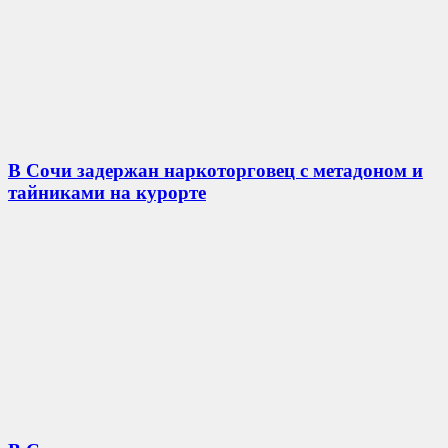
В Сочи задержан наркоторговец с метадоном и
тайниками на курорте