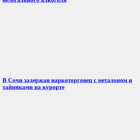
В Сочи задержан наркоторговец с метадоном и
тайниками на курорте