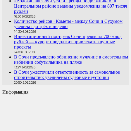
«Водоканал» Сочи усилил рейды по должникам: в
Центральном районе выданы уведомления на 807 тысяч
рублей
16:30 6.08.2026
Количество рейсов «Кометы» между Сочи и Сухумом
увеличат до трёх в неделю
14:30 6.08.2026
Инвестиционный портфель Сочи превысил 700 млрд
рублей — курорт продолжит привлекать крупные
проекты
14:00 6.08.2026
В Сочи предъявлено обвинение мужчине в смертельном
избиении собутыльника на пляже
13:27 6.08.2026
В Сочи ужесточили ответственность за самовольное
строительство: увеличены судебные неустойки
20:50 5.08.2026
Информация