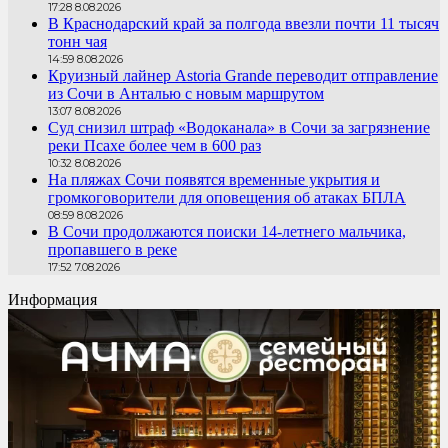
17:28 8.08.2026
В Краснодарский край за полгода ввезли почти 11 тысяч
тонн чая
14:59 8.08.2026
Круизный лайнер Astoria Grande переводит отправление
из Сочи в Анталью с новым маршрутом
13:07 8.08.2026
Суд снизил штраф «Водоканала» в Сочи за загрязнение
реки Псахе более чем в 600 раз
10:32 8.08.2026
На пляжах Сочи появятся временные укрытия и
громкоговорители для оповещения об атаках БПЛА
08:59 8.08.2026
В Сочи продолжаются поиски 14-летнего мальчика,
пропавшего в реке
17:52 7.08.2026
Информация