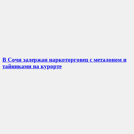
В Сочи задержан наркоторговец с метадоном и
тайниками на курорте