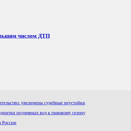
большим числом ДТП
ительство: увеличены судебные неустойки
дпитки подземных вод к пиковому сезону
з России