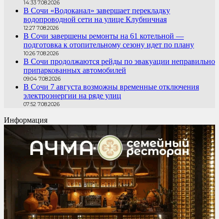
14:33 7.08.2026
В Сочи «Водоканал» завершает перекладку
водопроводной сети на улице Клубничная
12:27 7.08.2026
В Сочи завершены ремонты на 61 котельной —
подготовка к отопительному сезону идет по плану
10:26 7.08.2026
В Сочи продолжаются рейды по эвакуации неправильно
припаркованных автомобилей
09:04 7.08.2026
В Сочи 7 августа возможны временные отключения
электроэнергии на ряде улиц
07:52 7.08.2026
Информация