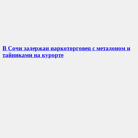
В Сочи задержан наркоторговец с метадоном и
тайниками на курорте