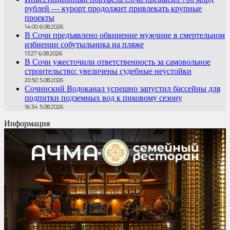
рублей — курорт продолжит привлекать крупные
проекты
14:00 6.08.2026
В Сочи предъявлено обвинение мужчине в смертельном
избиении собутыльника на пляже
13:27 6.08.2026
В Сочи ужесточили ответственность за самовольное
строительство: увеличены судебные неустойки
20:50 5.08.2026
Сочинский Водоканал успешно запустил бассейны для
подпитки подземных вод к пиковому сезону
16:34 5.08.2026
Информация