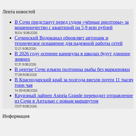
Лента новостей
В Сочи предстанут перед судом «чёрные риелторы» за
мошенничество с квартирой на 5,9 млн рублей
16:04 9.08.2026
Сочинский Водоканал обновляет автопарк и
техническое оснащение для надежной работы сетей
12:21 9.08.2026
В 2026 году осенние каникулы в школах будут длиннее
зимних
10:31 9.08.2026
В центре Сочи изъяли полтонны рыбы без маркировки
17:28 8.08.2026
В Краснодарский край за полгода ввезли почти 11 тысяч
тонн чая
14:59 8.08.2026
Круизный лайнер Astoria Grande переводит отправление
из Сочи в Анталью с новым маршрутом
13:07 8.08.2026
Информация