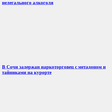
нелегального алкоголя
В Сочи задержан наркоторговец с метадоном и
тайниками на курорте