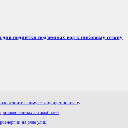
 для подпитки подземных вод к пиковому сезону
а к отопительному сезону идет по плану
 припаркованных автомобилей
роэнергии на ряде улиц