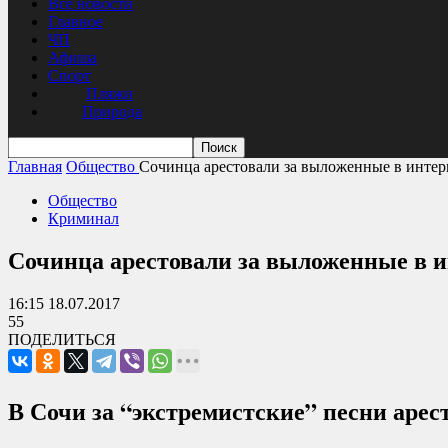
Все новости
Главное
ЧП
Афиша
Спорт
Пляжи
Природа
Главная
Общество
Сочинца арестовали за выложенные в интер
Общество
Криминал
Сочинца арестовали за выложенные в и
16:15 18.07.2017
55
ПОДЕЛИТЬСЯ
В Сочи за “экстремистские” песни арес