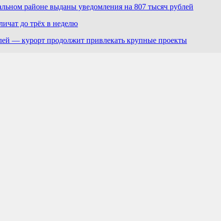
льном районе выданы уведомления на 807 тысяч рублей
ичат до трёх в неделю
лей — курорт продолжит привлекать крупные проекты