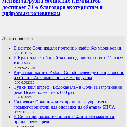
Летняя загрузка сочинских глэмпингов
достигает 70% благодаря экотуристам и
цифровым кочевникам
Лента новостей
В центре Сочи изъяли полтонны рыбы без маркировки
17:28 8.08.2026
В Краснодарский край за полгода ввезли почти 11 тысяч
тонн чая
14:59 8.08.2026
Круизный лайнер Astoria Grande переводит отправление
из Сочи в Анталью с новым маршрутом
13:07 8.08.2026
Суд снизил штраф «Водоканала» в Сочи за загрязнение
реки Псахе более чем в 600 раз
10:32 8.08.2026
На пляжах Сочи появятся временные укрытия и
громкоговорители для оповещения об атаках БПЛА
08:59 8.08.2026
В Сочи продолжаются поиски 14-летнего мальчика,
пропавшего в реке
17:52 7.08.2026