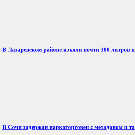
В Лазаревском районе изъяли почти 300 литров 
В Сочи задержан наркоторговец с метадоном и т