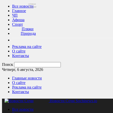
сетевое
Все новости
издание
Главное
ЧП
Афиша
Спорт
Пляжи
Природа
Реклама на сайте
О сайте
Контакты
Поиск
Четверг, 6 августа, 2026
Главные новости
О сайте
Реклама на сайте
Контакты
Новости Сочи Sochinews.io
Все новости