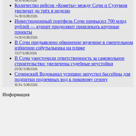
16:30 6.08.2026
Количество рейсов «Кометы» между Сочи и Сухумом
увеличат до трёх в неделю
14:30 6.08.2026
Инвестиционный портфель Сочи превысил 700 млрд
рублей — курорт продолжит привлекать крупные
проекты
14:00 6.08.2026
В Сочи предъявлено обвинение мужчине в смертельном
избиении собутыльника на пляже
13:27 6.08.2026
В Сочи ужесточили ответственность за самовольное
строительство: увеличены судебные неустойки
20:50 5.08.2026
Сочинский Водоканал успешно запустил бассейны для
подпитки подземных вод к пиковому сезону
16:34 5.08.2026
Информация