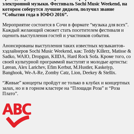
электронной музыки. Фестиваль Sochi Music Weekend, на
котором соберутся лучшие диджеи, получил звание
“События года в ЮФО 2016”.
Мероприятие состоится в Сочи в формате “музыка для всех”.
Каждый желающий сможет стать посетителем фестиваля и
оценить выступления гостей и участников события.
Анонсированы выступления таких известных музыкантов-
хэдлайнеров Sochi Music Weekend, как: Teddy Killerz, Matisse &
Sadko, WAIO, Dropgun, KIIDA, Hard Rock Sofa. Кроме того, со
своей культурной программой выступят и молодые артисты:
Lørean, Alex Larichev, Efim Kerbut, M.Hustler, Kaskeiyp,
Banghook, We-A-Re, Zomby Catz, Lion, Deekey & Stellix.
“Живые” концерты пройдут не только в клубах и концертных
залах, но и в горном кластере на “Площади Роза” и “Роза
Плато”.