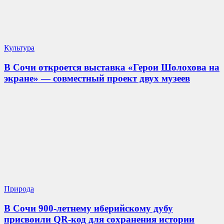
Культура
В Сочи откроется выставка «Герои Шолохова на
экране» — совместный проект двух музеев
Природа
В Сочи 900-летнему иберийскому дубу
присвоили QR-код для сохранения истории