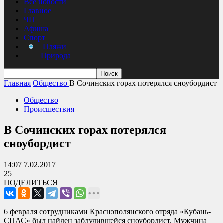
Все новости
Главное
ЧП
Афиша
Спорт
Пляжи
Природа
Главная
Общество
В Сочинских горах потерялся сноубордист
Общество
Происшествия
В Сочинских горах потерялся
сноубордист
14:07 7.02.2017
25
ПОДЕЛИТЬСЯ
6 февраля сотрудниками Краснополянского отряда «Кубань-
СПАС» был найден заблудившейся сноубордист. Мужчина